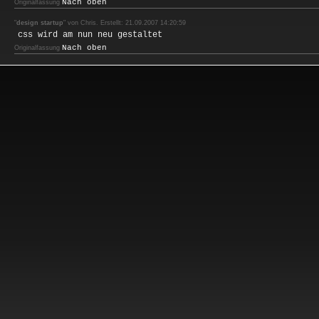
Nach oben
Originalfassung
"
design startup
" von Chris. Erstellt: 21.09.2007 14:20:59
css wird am nun neu gestaltet
Nach oben
Originalfassung