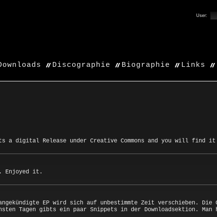
User:
Downloads
Discographie
Biographie
Links
ts a digital Release under Creative Commons and you will find it
. Enjoyed it.
angekündigte EP wird sich auf unbestimmte Zeit verschieben. Die 
hsten Tagen gibts ein paar Snippets in der Downloadsektion. Man 