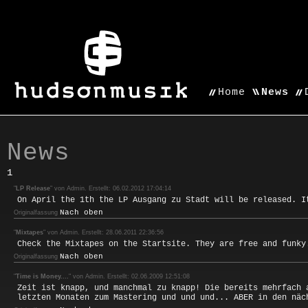
Home
News
News
1
"
LP Release
" von Admin. Erstellt: 06.02.2012 17:04:14
On April the 1th the LP Ausgang zu Stadt will be released. I
Nach oben
Originalfassung
"
Mixtapes
" von Admin. Erstellt: 28.06.2011 22:36:56
Check the Mixtapes on the Startsite. They are free and funky
Nach oben
Originalfassung
"
Time is Money....
" von Admin. Erstellt: 02.06.2009 12:51:08
Zeit ist knapp, und manchmal zu knapp! Die bereits mehrfach 
letzten Monaten zum Mastering und und und... ABER in den näc