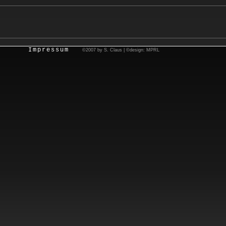
Impressum
©2007 by S. Claus | ©design: MPRL