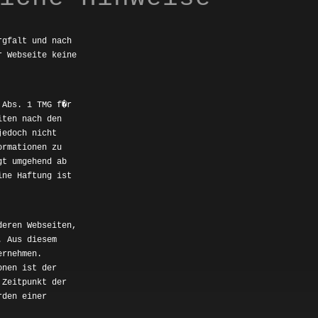
rgfalt und nach
r Webseite keine
 Abs. 1 TMG f�r
iten nach den
jedoch nicht
ormationen zu
gt umgehend ab
ine Haftung ist
deren Webseiten,
. Aus diesem
ernehmen.
onen ist der
 Zeitpunkt der
rden einer