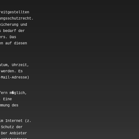
reitgestellten
ungsschutzrecht.
eicherung und
s bedarf der
ers. Das
en auf diesen
atum, Uhrzeit,
 werden. Es
-Mail-Adresse)
fern m�glich,
. Eine
mmung des
im Internet (z.
 Schutz der
 Der Anbieter