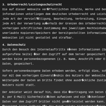
3. Urheberrecht/Leistungsschutzrecht
Die auf dieser Webseite ver�ffentlichten Inhalte, Werke und be
Informationen unterliegen dem deutschen Urheberrecht und Leist
Jede Art der Vervielf�ltigung, Bearbeitung, Verbreitung, Einsp
jede Art der Verwertung au�erhalb der Grenzen des Urheberrecht
vorherigen schriftlichen Zustimmung des jeweiligen Rechteinhab
unerlaubte Kopieren/Speichern der bereitgestellten Information
Webseiten ist nicht gestattet und strafbar.
4. Datenschutz
Durch den Besuch des Internetauftritts k�nnen Informationen (D
aufgerufene Seite) �ber den Zugriff auf dem Server gespeichert
werden keine personenbezogenenen (z. B. Name, Anschrift oder E
Daten, gespeichert.
Sofern personenbezogene Daten erhoben werden, erfolgt dies, so
nur mit dem vorherigen Einverst�ndnis des Nutzers der Webseite
Weitergabe der Daten an Dritte findet ohne ausdr�ckliche Zusti
Nutzers nicht statt.
Der Anbieter weist darauf hin, dass die �bertragung von Daten 
B. per E-Mail) Sicherheitsl�cken aufweisen und ein l�ckenloser
Daten vor dem Zugriff Dritter nicht gew�hrleistet werden kann.