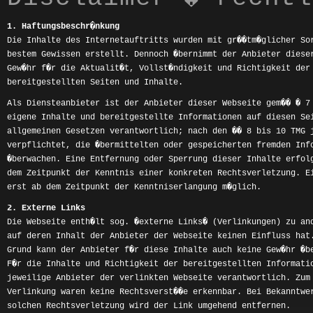
1. Haftungsbeschr�nkung
Die Inhalte des Internetauftritts wurden mit gr��tm�glicher So
bestem Gewissen erstellt. Dennoch �bernimmt der Anbieter diese
Gew�hr f�r die Aktualit�t, Vollst�ndigkeit und Richtigkeit der
bereitgestellten Seiten und Inhalte.
Als Diensteanbieter ist der Anbieter dieser Webseite gem�� � 7
eigene Inhalte und bereitgestellte Informationen auf diesen Se
allgemeinen Gesetzen verantwortlich; nach den �� 8 bis 10 TMG 
verpflichtet, die �bermittelten oder gespeicherten fremden Inf
�berwachen. Eine Entfernung oder Sperrung dieser Inhalte erfol
dem Zeitpunkt der Kenntnis einer konkreten Rechtsverletzung. E
erst ab dem Zeitpunkt der Kenntniserlangung m�glich.
2. Externe Links
Die Webseite enth�lt sog. �externe Links� (Verlinkungen) zu an
auf deren Inhalt der Anbieter der Webseite keinen Einfluss hat
Grund kann der Anbieter f�r diese Inhalte auch keine Gew�hr �b
F�r die Inhalte und Richtigkeit der bereitgestellten Informati
jeweilige Anbieter der verlinkten Webseite verantwortlich. Zum
Verlinkung waren keine Rechtsverst��e erkennbar. Bei Bekanntwe
solchen Rechtsverletzung wird der Link umgehend entfernen.