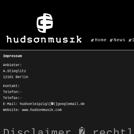
Home
News
Impressum
Anbieter:
A.Stieglitz
12101 Berlin
Kontakt:
Telefon:-
Telefax:-
E-Mail: hudsonleipzigl[�t]googlemail.de
Website: www.hudsonmusik.com
Disclaimer � rechtl